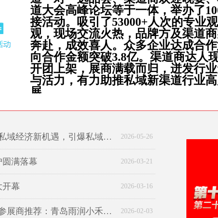
道大会高峰论坛等于一体，举办了10
接活动。吸引了53000+人次的专业
观，现场交流火热，品牌方及渠道商
奔赴，成效喜人。众多企业达成合作
向合作金额突破3.8亿。渠道商达人
开团上架，展商满载而归，迸发行业
与活力，有力助推私域新渠道行业高
展。
8月参展中国私域新渠道团长大会，抢占私域经济新机遇，引爆私域新增量
2026-05-26
沪圆满落幕
2026-03-21
大开幕
2026-03-16
3月18日第九届中国私域新渠道团长大会参展商推荐：青岛雨润小禾服装科技有限公司
2026-02-03