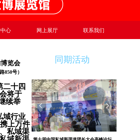
闻中心
网上展厅
联系我们
同期活动
购博览会
路850号）
第二十四
会将于
馆继续举
넳
넲
私域行业
团携上万件
、私域渠
私域新渠
第十届中国私域新渠道团长大会高峰论坛