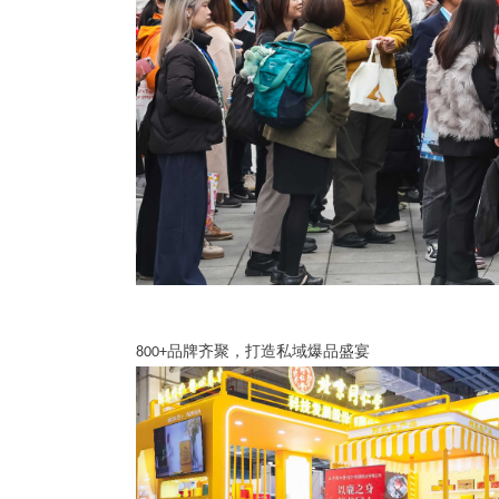
品牌齐聚，打造私域爆品盛宴
800+